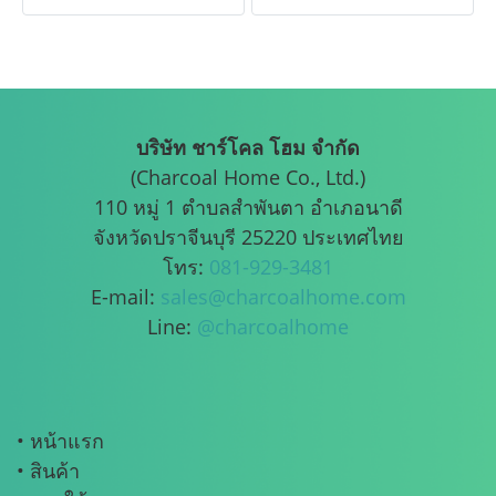
บริษัท ชาร์โคล โฮม จำกัด
(Charcoal Home Co., Ltd.)
110 หมู่ 1 ตำบลสำพันตา อำเภอนาดี
จังหวัดปราจีนบุรี 25220 ประเทศไทย
โทร:
081-929-3481
E-mail:
sales@charcoalhome.com
Line:
@charcoalhome
• หน้าแรก
• สินค้า