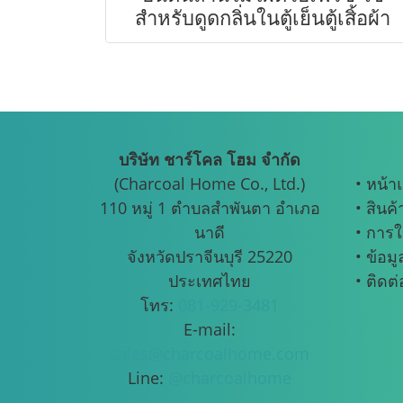
สำหรับดูดกลิ่นในตู้เย็นตู้เสิ้อผ้า
บริษัท ชาร์โคล โฮม จำกัด
(Charcoal Home Co., Ltd.)
• หน้า
110 หมู่ 1 ตำบลสำพันตา อำเภอ
• สินค้
นาดี
• การใ
จังหวัดปราจีนบุรี 25220
• ข้อม
ประเทศไทย
• ติดต
โทร:
081-929-3481
E-mail:
sales@charcoalhome.com
Line:
@charcoalhome