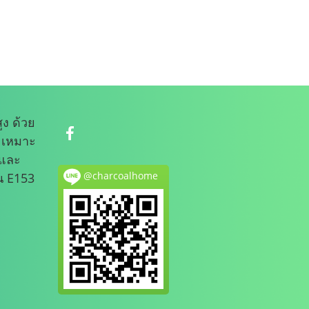
ูง ด้วย
 เหมาะ
รและ
@charcoalhome
น E153