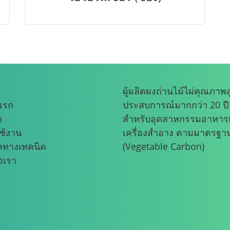
ผู้ผลิตผงถ่านไม้ไผ่คุณภาพส
แรก
ประสบการณ์มากกว่า 20 ปี
า
สำหรับอุตสาหกรรมอาหา
ช้งาน
เครื่องสำอาง ตามมาตรฐา
ูลทางเทคนิค
(Vegetable Carbon)
่อเรา