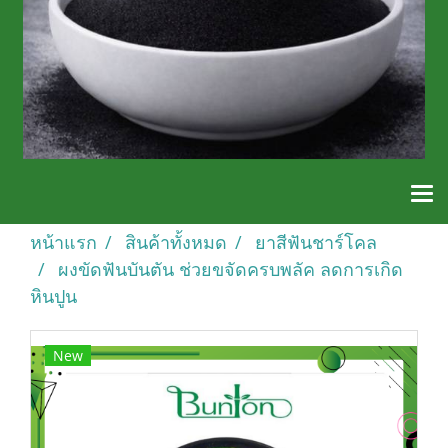
หน้าแรก
สินค้าทั้งหมด
ยาสีฟันชาร์โคล
ผงขัดฟันบันตัน ช่วยขจัดครบพลัค ลดการเกิด
หินปูน
New