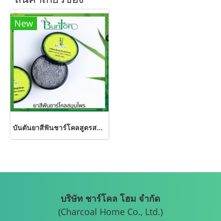
New
บันตันยาสีฟันชาร์โคลสูตรสมุนไพรโบราณ ชวย ป้องกันน้ำลายบูด
บริษัท ชาร์โคล โฮม จำกัด
(Charcoal Home Co., Ltd.)