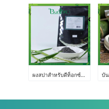
ผงสปาสำหรับดีท็อกซ์ผิวหน้า BAMBOO CHARCOAL SPA DETOX