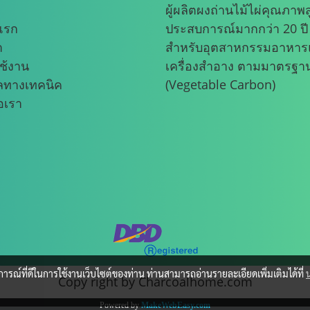
ผู้ผลิตผงถ่านไม้ไผ่คุณภาพส
แรก
ประสบการณ์มากกว่า 20 ปี
า
สำหรับอุตสาหกรรมอาหา
ช้งาน
เครื่องสำอาง ตามมาตรฐา
ูลทางเทคนิค
(Vegetable Carbon)
่อเรา
บการณ์ที่ดีในการใช้งานเว็บไซต์ของท่าน ท่านสามารถอ่านรายละเอียดเพิ่มเติมได้ที่
Copy right by Charcoalhome.com
Powered by
MakeWebEasy.com