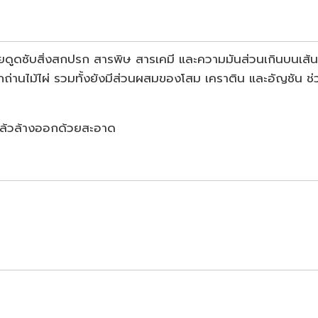
ช่วยดูดซับสิ่งสกปรก สารพิษ สารเคมี และความมันส่วนเกินบนเส
จากถ่านไม้ไผ่ รวมทั้งยังมีส่วนผสมของโสม เคราติน และอัญชัน ช
ว แล้วล้างออกด้วยสะอาด