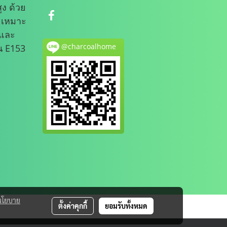
ูง ด้วย
 เหมาะ
รและ
@charcoalhome
น E153
นโยบาย
ตั้งค่าคุกกี้
ยอมรับทั้งหมด