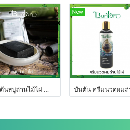
New
บันตันสบู่ถ่านไม้ไผ่ น้ำหนัก 80 กรัมลดการเกิดสิว