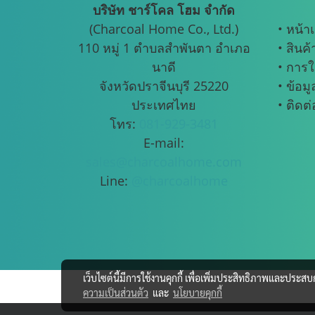
บริษัท ชาร์โคล โฮม จำกัด
(Charcoal Home Co., Ltd.)
• หน้า
110 หมู่ 1 ตำบลสำพันตา อำเภอ
• สินค้
นาดี
• การใ
จังหวัดปราจีนบุรี 25220
• ข้อม
ประเทศไทย
• ติดต
โทร:
081-929-3481
E-mail:
sales@charcoalhome.com
Line:
@charcoalhome
เว็บไซต์นี้มีการใช้งานคุกกี้ เพื่อเพิ่มประสิทธิภาพและประส
ความเป็นส่วนตัว
และ
นโยบายคุกกี้