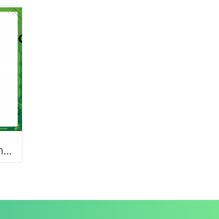
บันตัน ครีมนวดผมถ่านไม้ไผ่ บรรจุ 250 มล.บำรุงเส้นผม ป้องกันผมร่วง