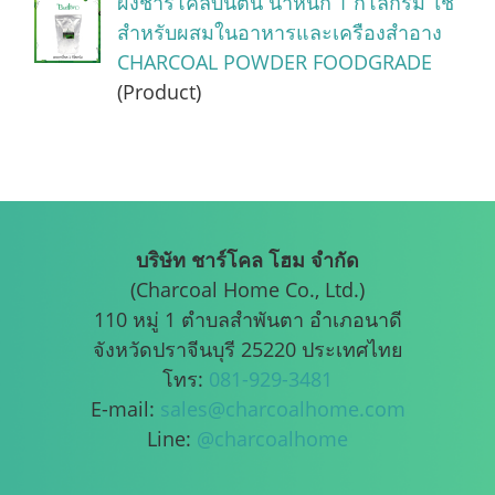
ผงชาร์โคลบันตัน น้ำหนัก 1 กิโลกรัม ใช้
สำหรับผสมในอาหารและเครืองสำอาง
CHARCOAL POWDER FOODGRADE
(Product)
บริษัท ชาร์โคล โฮม จำกัด
(Charcoal Home Co., Ltd.)
110 หมู่ 1 ตำบลสำพันตา อำเภอนาดี
จังหวัดปราจีนบุรี 25220 ประเทศไทย
โทร:
081-929-3481
E-mail:
sales@charcoalhome.com
Line:
@charcoalhome