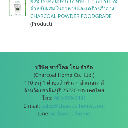
ผงชาร์โคลบันตัน น้ำหนัก 1 กิโลกรัม ใช้
สำหรับผสมในอาหารและเครืองสำอาง
CHARCOAL POWDER FOODGRADE
(Product)
บริษัท ชาร์โคล โฮม จำกัด
(Charcoal Home Co., Ltd.)
110 หมู่ 1 ตำบลสำพันตา อำเภอนาดี
จังหวัดปราจีนบุรี 25220 ประเทศไทย
โทร:
081-929-3481
E-mail:
sales@charcoalhome.com
Line:
@charcoalhome