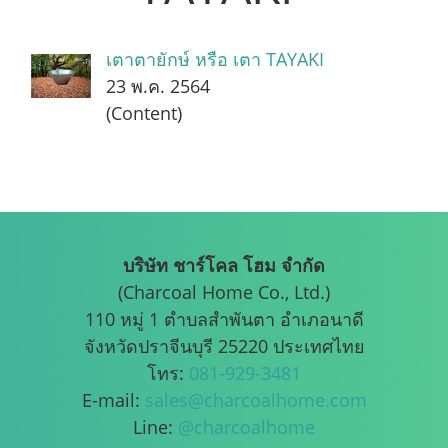
เตาตายักษ์ หรือ เตา TAYAKI
23 พ.ค. 2564
(Content)
บริษัท ชาร์โคล โฮม จำกัด
(Charcoal Home Co., Ltd.)
110 หมู่ 1 ตำบลสำพันตา อำเภอนาดี
จังหวัดปราจีนบุรี 25220 ประเทศไทย
โทร:
081-929-3481
E-mail:
sales@charcoalhome.com
Line:
@charcoalhome