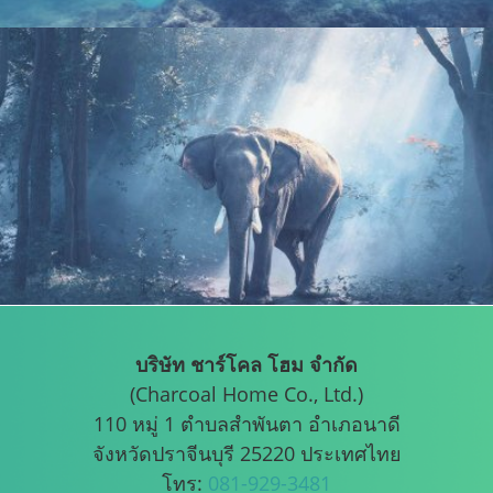
บริษัท ชาร์โคล โฮม จำกัด
(Charcoal Home Co., Ltd.)
110 หมู่ 1 ตำบลสำพันตา อำเภอนาดี
จังหวัดปราจีนบุรี 25220 ประเทศไทย
โทร:
081-929-3481