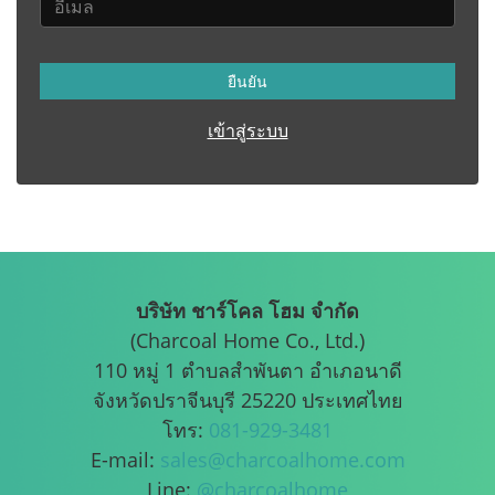
ยืนยัน
เข้าสู่ระบบ
บริษัท ชาร์โคล โฮม จำกัด
(Charcoal Home Co., Ltd.)
110 หมู่ 1 ตำบลสำพันตา อำเภอนาดี
จังหวัดปราจีนบุรี 25220 ประเทศไทย
โทร:
081-929-3481
E-mail:
sales@charcoalhome.com
Line:
@charcoalhome