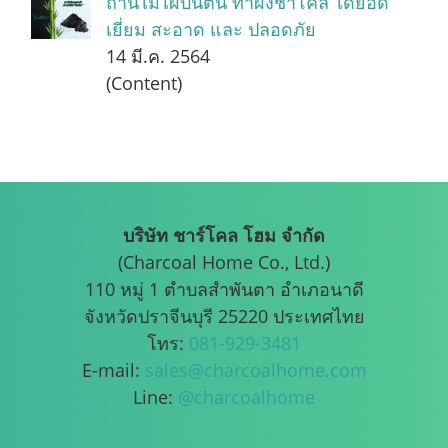
ถ่านไม้ไผ่บันตัน ทำผงชาโคล ได้ยอด
เยี่ยม สะอาด และ ปลอดภัย
14 มี.ค. 2564
(Content)
บริษัท ชาร์โคล โฮม จำกัด
(Charcoal Home Co., Ltd.)
110 หมู่ 1 ตำบลสำพันตา อำเภอนาดี
จังหวัดปราจีนบุรี 25220 ประเทศไทย
โทร:
081-929-3481
E-mail:
sales@charcoalhome.com
Line:
@charcoalhome