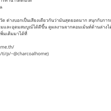
น
หวัด ต่างบอกเป็นเสียงเดียวกันว่ามันสุดยอดมาก สนุกกับกา
กงามและอุดมสมบูณ์ได้ดีขึ้น ดูผลงานจากคอมเม้นท์ด้านล่างได
่มเติมมาได้ที่
me.th/
e/ti/p/~@charcoalhome)