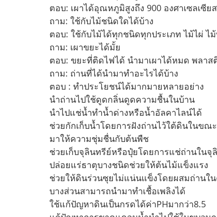
ตอบ: เผาได้อุณหภูมิสูงถึง 900 องศาเซลเซียส
ถาม: ใช้กับไม้ชนิดใดได้บ้าง
ตอบ: ใช้กับไม้ได้ทุกชนิดทุกประเภท ไม้ไผ่ ไม
ถาม: เผาขยะได้มั้ย
ตอบ: ขยะที่ติดไฟได้ นำมาเผาได้หมด พลาสต
ถาม: ถ่านที่ได้นำมาทำอะไรได้บ้าง
ตอบ : ทำประโยชน์ได้มากมายหลายอย่าง
นำถ่านไปใช้ดูดกลิ่นดูดความชื้นในบ้าน
นำไปแช่น้ำทำน้ำด่างหรือน้ำอัลคาไลน์ได้
ช่วยกักเก็บน้ำโดยการฝังถ่านไว้ใต้ดินในขณะ
มาให้ความชุ่มชื่นกับต้นพืช
ช่วยเก็บจุลินทรีย์หรือปุ๋ยโดยการแช่ถ่านในจุลิน
ปล่อยแร่ธาตุบางชนิดช่วยให้ต้นไม้แข็งแรง
ช่วยให้ดินร่วนซุยไม่แน่นแข็งโดยผสมถ่านในด
บางส่วนสามารถนำมาทำเชื้อเพลิงได้
ใช้แก้ปัญหาดินเป็นกรดได้ค่าPHมากว่า8.5
แก้ปัญหาการขาดแคลนน้ำนำไปใช้ในขบวนการ