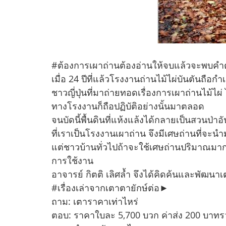
#ต้องการเผาถ่านต้องอ่านให้จบแล้วจะพบคำ
เมื่อ 24 ปีที่แล้วโรงงานถ่านไม้ไผ่บันตันถือกำเ
ชาวญี่ปุ่นที่มาถ่ายทอดเรื่องการเผาถ่านไม้ไผ่
ทางโรงงานก็ถือปฏิบัติอย่างนั้นมาตลอด
จนบัดนี้พื้นดินที่แห้งแล้งได้กลายเป็นสวนป่าอั
ที่เราเป็นโรงงานเผาถ่าน จึงมีเศษถ่านที่จะน
แต่ชาวบ้านทั่วไปถ้าจะใช้เศษถ่านปริมาณมากถ
การใช้งาน
อาจารย์ กิตติ เลิศล้ำ จึงได้คิดค้นและพัฒนาเ
#เรื่องเล่าจากเตาตายักษ์ต่อ►
ถาม: เตาราคาเท่าไหร่
ตอบ: ราคาใบละ 5,700 บวก ค่าส่ง 200 บาทร