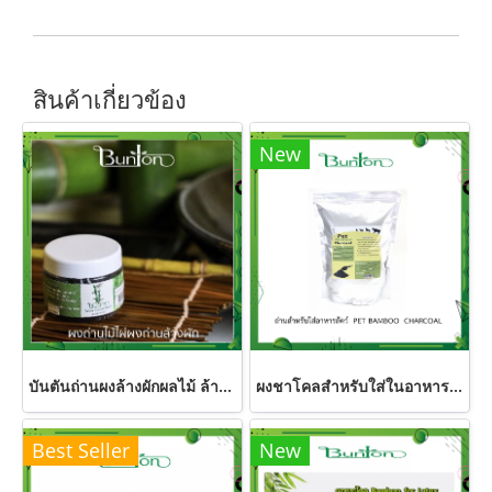
สินค้าเกี่ยวข้อง
New
บันตันถ่านผงล้างผักผลไม้ ล้างสารเคมีได้มากถึง 90 %
ผงชาโคลสำหรับใส่ในอาหารสัตว์ น้ำหนัก1 กก.ใช้ได้กับสัตว์เล็กสัตว์ใหญ่
Best Seller
New