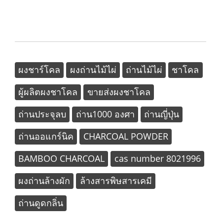
ผงชาร์โคล
ผงถ่านไม้ไผ่
ถ่านไม้ไผ่
ชาโคล
ผู้ผลิตผงชาโคล
ขายส่งผงชาโคล
ถ่านประจุลบ
ถ่าน1000 องศา
ถ่านญี่ปุ่น
ถ่านออแกร์นิค
CHARCOAL POWDER
BAMBOO CHARCOAL
cas number 8021996
ผงถ่านล้างผัก
ล้างสารพิษสารเคมี
ถ่านดูดกลิ่น