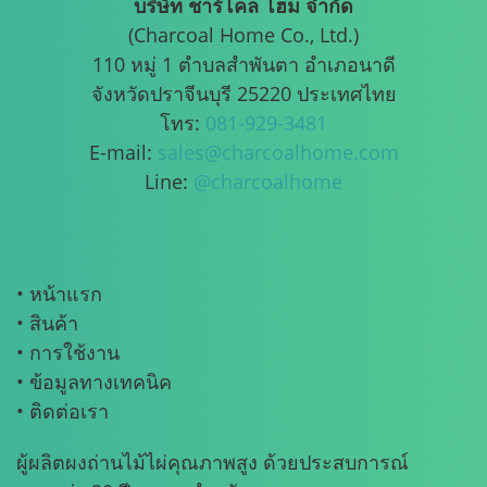
บริษัท ชาร์โคล โฮม จำกัด
(Charcoal Home Co., Ltd.)
110 หมู่ 1 ตำบลสำพันตา อำเภอนาดี
จังหวัดปราจีนบุรี 25220 ประเทศไทย
โทร:
081-929-3481
E-mail:
sales@charcoalhome.com
Line:
@charcoalhome
• หน้าแรก
• สินค้า
• การใช้งาน
• ข้อมูลทางเทคนิค
• ติดต่อเรา
ผู้ผลิตผงถ่านไม้ไผ่คุณภาพสูง ด้วยประสบการณ์