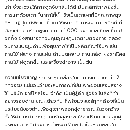
เท่า ซึ่งจะช่วยให้การดูดซับกลิ่นได้ดี มีประสิทธิภาพยิ่งขึ้น
การเผาด้วยเตา
“นากาโก๊ะ”
ซึ่งเป็นเตาเผาที่มีคุณภาพสูง
ที่ชาวญี่ปุ่นได้พัฒนาขึ้นมาให้เหมาะกับการเผาถ่านชนิดนี้ ที่
ต้องใช้ความร้อนสูงมากกว่า 1,000 องศาเซลเซียส ขึ้นไป
อีกทั้ง ยังสามารถควบคุมอุณหภูมิได้ตามต้องการ ตลอด
จนการแปรรูปถ่านเพื่อสุขภาพให้เป็นผลิตภัณฑ์อื่นๆ เช่น
ถ่านไม้ไผ่แท่ง ถ่านแผ่น ถ่านบดหยาบ ถ่านเกล็ด ผงชาร์โคล
ถ่านไม้ไผ่ดูดกลิ่น และเครื่องสำอาง เป็นต้น
ความเชี่ยวชาญ
- การคลุกคลีอยู่ในแวดวงมานานกว่า 2
ทศวรรษ แน่นอนว่าประสบการณ์ที่บ่มเพาะย่อมเสริมสร้าง
ให้ บริษัท ชาร์โคลโฮม จำกัด เป็นผู้รู้ลึก รู้จริง ในสิ่งที่ทำ
อย่างรอบด้าน ขณะเดียวกัน ก็พร้อมจะแชร์ทุกๆเรื่องที่เป็น
ประโยชน์ของถ่านเพื่อสุขภาพออกสู่สาธารณะในวงกว้าง
ทั้งให้คำแนะนำแก่กลุ่มคนรักสุขภาพ ให้คำปรึกษาแก่กลุ่มผู้
ประกอบการที่ต้องการนำผงชาร์โคล ไปเป็นส่วนผสมใน