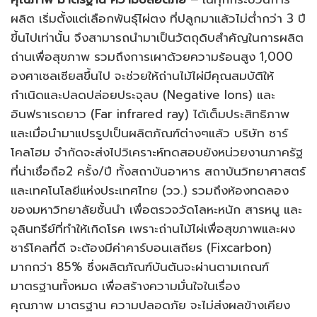
ผลิต เริ่มตั้งแต่เลือกพันธุ์ไผ่ตง ที่ปลูกมาแล้วไม่ต่ำกว่า 3 ปี
ขี้นไปเท่านั้น จึงสามารถนำมาเป็นวัตถุดิบสำคัญในการผลิต
ถ่านเพื่อสุขภาพ รวมถึงการเผาด้วยความร้อนสูง 1,000
องศาเซลเซียสขึ้นไป จะช่วยให้ถ่านไม้ไผ่มีคุณสมบัติให้
กำเนิดและปลดปล่อยประจุลบ (Negative Ions) และ
อินฟราเรดยาว (Far infrared ray) ได้เต็มประสิทธิภาพ
และเมื่อนำมาแปรรูปเป็นผลิตภัณฑ์ต่างๆแล้ว บริษัท ชาร์
โคลโฮม จำกัดจะส่งไปวิเคราะห์ทดสอบยังหน่วยงานภาครัฐ
ที่น่าเชื่อถือ2 ครั้ง/ปี ทั้งสถาบันอาหาร สถาบันวิทยาศาสตร์
และเทคโนโลยีแห่งประเทศไทย (วว.) รวมถึงห้องทดลอง
ของมหาวิทยาลัยชั้นนำ เพื่อตรวจวัดโลหะหนัก สารหนู และ
จุลินทรีย์ที่ทำให้เกิดโรค เพราะถ่านไม้ไผ่เพื่อสุขภาพและผง
ชาร์โคลที่ดี จะต้องมีค่าคาร์บอนเสถียร (Fixcarbon)
มากกว่า 85% ซึ่งผลิตภัณฑ์บันตันจะผ่านตามเกณฑ์
มาตรฐานทั้งหมด เพื่อสร้างความมั่นใจในเรื่อง
คุณภาพ มาตรฐาน ความปลอดภัย จะไม่ส่งผลข้างเคียง