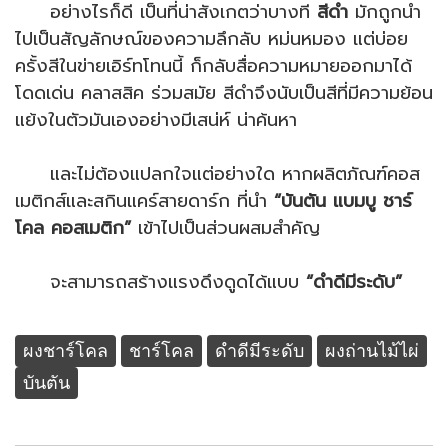
อย่างไรก็ดี เป็นที่น่าสังเกตว่าบางที
สีดำ
มักถูกนำ
ไปเป็นสัญลักษณ์ของความลึกลับ หม่นหมอง แต่บ่อย
ครั้งสีในข่ายเอิร์ทโทนนี้ ก็กลับสื่อความหมายออกมาได้
โดดเด่น คลาสสิค ร่วมสมัย สีดำจึงนับเป็นสีที่มีความย้อน
แย้งในตัวมันเองอย่างมีเสน่ห์ น่าค้นหา
และไม่ต้องแปลกใจแต่อย่างใด หากผลิตภัณฑ์คอส
เมติกส์และสกินแคร์สายดาร์ก ที่นำ
“บันตัน แบมบู ชาร์
โคล คอสเมติก”
เข้าไปเป็นส่วนผสมสำคัญ
จะสามารถสร้างแรงดึงดูดได้แบบ
“ดำดีมีระดับ”
ผงชาร์โคล
ชาร์โคล
ดำดีมีระดับ
ผงถ่านไม้ไผ่
บันตัน