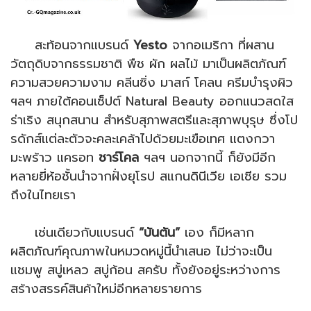
สะท้อนจากแบรนด์
Yesto
จากอเมริกา ที่ผสาน
วัตถุดิบจากธรรมชาติ พืช ผัก ผลไม้ มาเป็นผลิตภัณฑ์
ความสวยความงาม คลีนซิ่ง มาสก์ โคลน ครีมบำรุงผิว
ฯลฯ ภายใต้คอนเซ็ปต์ Natural Beauty ออกแนวสดใส
ร่าเริง สนุกสนาน สำหรับสุภาพสตรีและสุภาพบุรุษ ซึ่งโป
รดักส์แต่ละตัวจะคละเคล้าไปด้วยมะเขือเทศ แตงกวา
มะพร้าว แครอท
ชาร์โคล
ฯลฯ นอกจากนี้ ก็ยังมีอีก
หลายยี่ห้อชั้นนำจากฝั่งยุโรป สแกนดินีเวีย เอเชีย รวม
ถึงในไทยเรา
เช่นเดียวกับแบรนด์
“บันตัน”
เอง ก็มีหลาก
ผลิตภัณฑ์คุณภาพในหมวดหมู่นี้นำเสนอ ไม่ว่าจะเป็น
แชมพู สบู่เหลว สบู่ก้อน สครับ ทั้งยังอยู่ระหว่างการ
สร้างสรรค์สินค้าใหม่อีกหลายรายการ